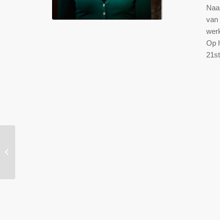
Naas
van 
werk
Op h
21st
Sascha Brasz