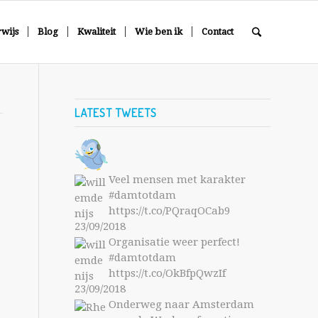
wijs
Blog
Kwaliteit
Wie ben ik
Contact
LATEST TWEETS
Veel mensen met karakter
#damtotdam
https://t.co/PQraqOCab9
23/09/2018
Organisatie weer perfect!
#damtotdam
https://t.co/OkBfpQwzIf
23/09/2018
Onderweg naar Amsterdam