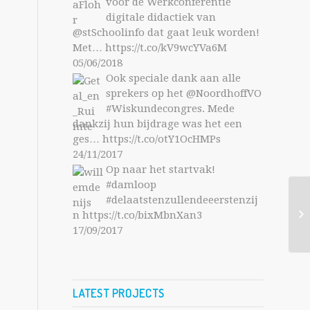
voor de Werkconferentie
digitale didactiek van
@stSchoolinfo
dat gaat leuk worden!
Met…
https://t.co/kV9wcYVa6M
05/06/2018
Ook speciale dank aan alle
sprekers op het
@NoordhoffVO
#Wiskundecongres
. Mede
dankzij hun bijdrage was het een
ges…
https://t.co/otY1OcHMPs
24/11/2017
Op naar het startvak!
#damloop
#delaatstenzullendeeerstenzij
n
https://t.co/bixMbnXan3
17/09/2017
LATEST PROJECTS