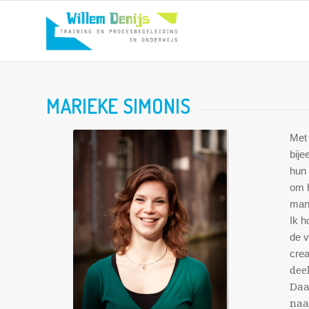
MARIEKE SIMONIS
Met 
bije
hun 
om h
mani
Ik h
de v
crea
dee
Daa
naa