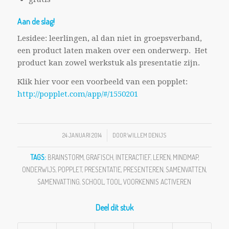
Aan de slag!
Lesidee: leerlingen, al dan niet in groepsverband,
een product laten maken over een onderwerp. Het
product kan zowel werkstuk als presentatie zijn.
Klik hier voor een voorbeeld van een popplet:
http://popplet.com/app/#/1550201
24 JANUARI 2014
/
DOOR
WILLEM DENIJS
TAGS:
BRAINSTORM
,
GRAFISCH
,
INTERACTIEF
,
LEREN
,
MINDMAP
,
ONDERWIJS
,
POPPLET
,
PRESENTATIE
,
PRESENTEREN
,
SAMENVATTEN
,
SAMENVATTING
,
SCHOOL
,
TOOL
,
VOORKENNIS ACTIVEREN
Deel dit stuk